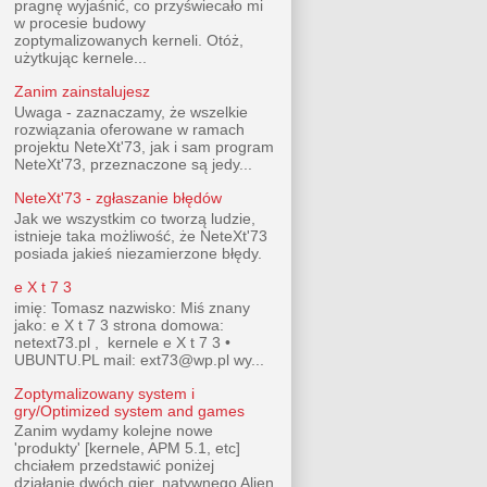
pragnę wyjaśnić, co przyświecało mi
w procesie budowy
zoptymalizowanych kerneli. Otóż,
użytkując kernele...
Zanim zainstalujesz
Uwaga - zaznaczamy, że wszelkie
rozwiązania oferowane w ramach
projektu NeteXt'73, jak i sam program
NeteXt'73, przeznaczone są jedy...
NeteXt'73 - zgłaszanie błędów
Jak we wszystkim co tworzą ludzie,
istnieje taka możliwość, że NeteXt'73
posiada jakieś niezamierzone błędy.
e X t 7 3
imię: Tomasz nazwisko: Miś znany
jako: e X t 7 3 strona domowa:
netext73.pl , kernele e X t 7 3 •
UBUNTU.PL mail: ext73@wp.pl wy...
Zoptymalizowany system i
gry/Optimized system and games
Zanim wydamy kolejne nowe
'produkty' [kernele, APM 5.1, etc]
chciałem przedstawić poniżej
działanie dwóch gier, natywnego Alien