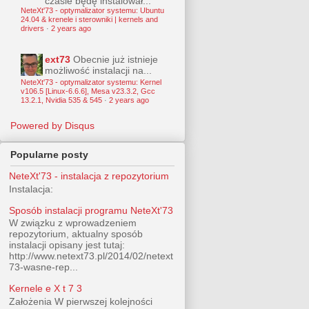
czasie będę instalował...
NeteXt'73 - optymalizator systemu: Ubuntu
24.04 & krenele i sterowniki | kernels and
drivers
·
2 years ago
ext73
Obecnie już istnieje
możliwość instalacji na...
NeteXt'73 - optymalizator systemu: Kernel
v106.5 [Linux-6.6.6], Mesa v23.3.2, Gcc
13.2.1, Nvidia 535 & 545
·
2 years ago
Powered by Disqus
Popularne posty
NeteXt'73 - instalacja z repozytorium
Instalacja:
Sposób instalacji programu NeteXt'73
W związku z wprowadzeniem
repozytorium, aktualny sposób
instalacji opisany jest tutaj:
http://www.netext73.pl/2014/02/netext
73-wasne-rep...
Kernele e X t 7 3
Założenia W pierwszej kolejności