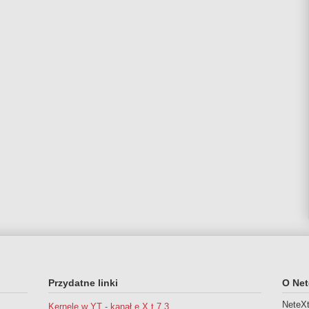
Przydatne linki
O Net
NeteXt
Kernele w YT - kanał e X t 7 3