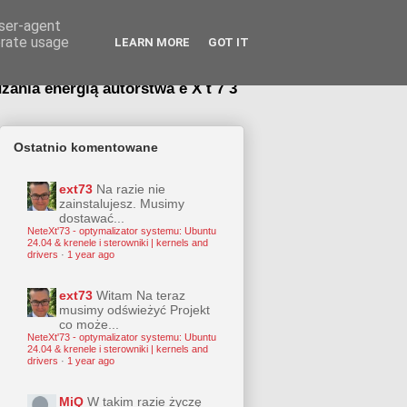
or systemu
user-agent
erate usage
LEARN MORE
GOT IT
ania energią autorstwa e X t 7 3
Ostatnio komentowane
ext73
Na razie nie
zainstalujesz. Musimy
dostawać...
NeteXt'73 - optymalizator systemu: Ubuntu
24.04 & krenele i sterowniki | kernels and
drivers
·
1 year ago
ext73
Witam Na teraz
musimy odświeżyć Projekt
co może...
NeteXt'73 - optymalizator systemu: Ubuntu
24.04 & krenele i sterowniki | kernels and
drivers
·
1 year ago
MiQ
W takim razie życzę