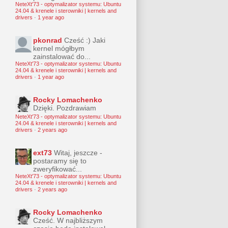
NeteXt'73 - optymalizator systemu: Ubuntu
24.04 & krenele i sterowniki | kernels and
drivers
·
1 year ago
pkonrad
Cześć :) Jaki
kernel mógłbym
zainstalować do...
NeteXt'73 - optymalizator systemu: Ubuntu
24.04 & krenele i sterowniki | kernels and
drivers
·
1 year ago
Rocky Lomachenko
Dzięki. Pozdrawiam
NeteXt'73 - optymalizator systemu: Ubuntu
24.04 & krenele i sterowniki | kernels and
drivers
·
2 years ago
ext73
Witaj, jeszcze -
postaramy się to
zweryfikować...
NeteXt'73 - optymalizator systemu: Ubuntu
24.04 & krenele i sterowniki | kernels and
drivers
·
2 years ago
Rocky Lomachenko
Cześć. W najbliższym