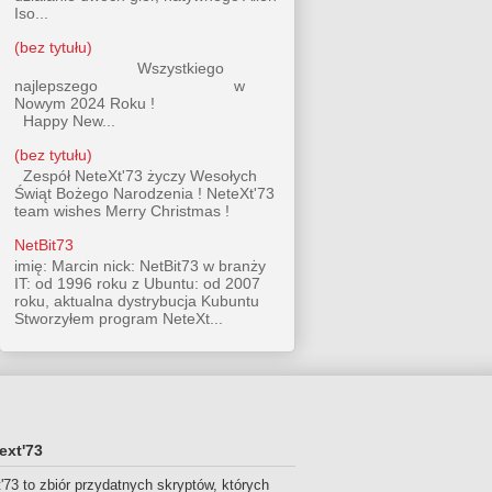
Iso...
(bez tytułu)
Wszystkiego
najlepszego w
Nowym 2024 Roku !
Happy New...
(bez tytułu)
Zespół NeteXt'73 życzy Wesołych
Świąt Bożego Narodzenia ! NeteXt'73
team wishes Merry Christmas !
NetBit73
imię: Marcin nick: NetBit73 w branży
IT: od 1996 roku z Ubuntu: od 2007
roku, aktualna dystrybucja Kubuntu
Stworzyłem program NeteXt...
ext'73
'73 to zbiór przydatnych skryptów, których