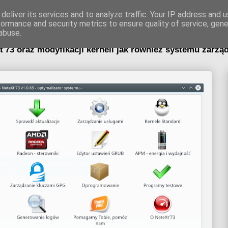
73 - optymalizat
deliver its services and to analyze traffic. Your IP address and 
formance and security metrics to ensure quality of service, gen
abuse.
3 oraz modyfikacji kerneli jak również systemu zarządz