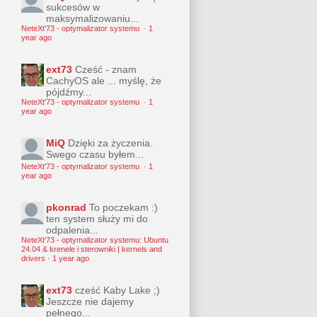
sukcesów w
maksymalizowaniu...
NeteXt'73 - optymalizator systemu
·
1
year ago
ext73
Cześć - znam
CachyOS ale ... myślę, że
pójdźmy...
NeteXt'73 - optymalizator systemu
·
1
year ago
MiQ
Dzięki za życzenia.
Swego czasu byłem...
NeteXt'73 - optymalizator systemu
·
1
year ago
pkonrad
To poczekam :)
ten system służy mi do
odpalenia...
NeteXt'73 - optymalizator systemu: Ubuntu
24.04 & krenele i sterowniki | kernels and
drivers
·
1 year ago
ext73
cześć Kaby Lake ;)
Jeszcze nie dajemy
pełnego...