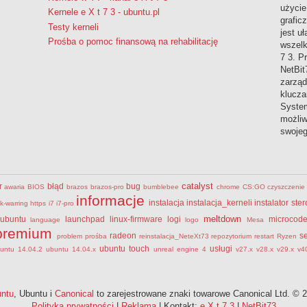
użycie
Kernele e X t 7 3 - ubuntu.pl
grafic
Testy kerneli
jest uł
Prośba o pomoc finansową na rehabilitację
wszelk
7 3. P
NetBit
zarząd
klucza
System
możliw
swoje
catalyst
r
błąd
bug
awaria
BIOS
brazos
brazos-pro
bumblebee
chrome
CS:GO
czyszczenie
informacje
instalacja
instalacja_kerneli
instalator st
tk-warring
https
i7
i7-pro
meltdown
ubuntu
launchpad
linux-firmware
logi
microcod
language
logo
Mesa
premium
radeon
s
problem
prośba
reinstalacja_NeteXt73
repozytorium
restart
Ryzen
ubuntu touch
usługi
untu 14.04.2
ubuntu 14.04.x
unreal engine 4
v27.x
v28.x
v29.x
v4
ntu
, Ubuntu i
Canonical
to zarejestrowane znaki towarowe Canonical Ltd. © 
Polityka prywatności
|
Reklama
| Kontakt:
e X t 7 3
|
NetBit73