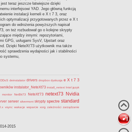
 jest teraz jeszcze łatwiejsze dzięki
znemu interfejsowi YAD. Jego główną funkcją
atwienie instalacji kerneli e X t 7 3, oraz
ich optymalizacji przygotowanych przez e X t
rogram do wdrożenia powyższych napisał
73, on też rozbudował go o kolejne skrypty
zające między innymi: repozytoriami,
mi GPG, usługami SysV, Upstart oraz
d. Dzięki NeteXt'73 użytkownik ma także
ość sprawdzenia wydajności jak i stabilności
go systemu,
e X t 7 3
drivers
DDoS
deinstalator
dropbox
dyskusja
erowników
instalator_NeteXt73
install_netext
Intel
język
netext73
Nvidia
e
NeteXt'73
monitor
NetBit73
standard
spectre
erver
serwer
skrypty
silvermont
0.x
vsync
wakacje
wsparcie
xorg
zależności
zarządzanie
2014-2015