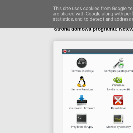
NeteXt'
This site uses cookies from Google to 
are shared with Google along with per
statistics, and to detect and address 
Strona domowa programu: NeteXt'7