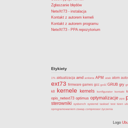
Zgłaszanie błędów
NeteXt'73 - instalacja
Kontakt z autorem kerneli
Kontakt z autorem programu
NeteXt'73 - PPA repozytorium
Etykiety
amd
APM
aktualizacja
atom
auto
1%
ankieta
atak
ext73
GRUB
gry
firmware
games
gcc
gość
g
kernele
kernels
k8
k
konfigurator
kontakt
optymalizacje
opis_netext73
optimus
ppa
sterowniki
sysbench
systemd
tasksel
test
tizen
ub
oprogramowaniem
zswap.compressor
życzenia
Logo
Ubu