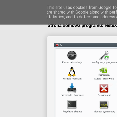
NeteXt'
This site uses cookies from Google to 
are shared with Google along with per
statistics, and to detect and address 
Strona domowa programu: NeteXt'7