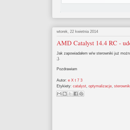
wtorek, 22 kwietnia 2014
AMD Catalyst 14.4 RC - ud
Jak zapowiadałem w/w sterowniki już można
;).
Pozdrawiam
Autor:
e X t 7 3
Etykiety:
catalyst
,
optymalizacje
,
sterownik