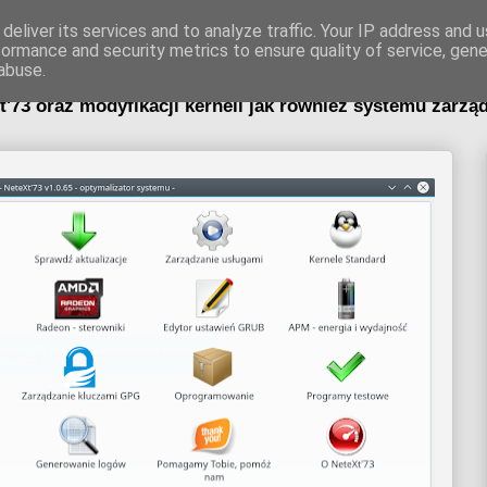
73 - optymalizat
deliver its services and to analyze traffic. Your IP address and 
formance and security metrics to ensure quality of service, gen
abuse.
3 oraz modyfikacji kerneli jak również systemu zarządz