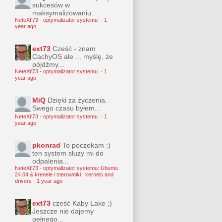
sukcesów w
maksymalizowaniu...
NeteXt'73 - optymalizator systemu
·
1
year ago
ext73
Cześć - znam
CachyOS ale ... myślę, że
pójdźmy...
NeteXt'73 - optymalizator systemu
·
1
year ago
MiQ
Dzięki za życzenia.
Swego czasu byłem...
NeteXt'73 - optymalizator systemu
·
1
year ago
pkonrad
To poczekam :)
ten system służy mi do
odpalenia...
NeteXt'73 - optymalizator systemu: Ubuntu
24.04 & krenele i sterowniki | kernels and
drivers
·
1 year ago
ext73
cześć Kaby Lake ;)
Jeszcze nie dajemy
pełnego...