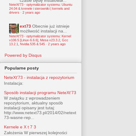
czasie będę instalował...
NeteXt'73 - optymalizator systemu: Ubuntu
24.04 & krenele i sterowniki | kernels and
drivers
·
2 years ago
ext73
Obecnie już istnieje
możliwość instalacji na...
NeteXt'73 - optymalizator systemu: Kernel
v106.5 [Linux-6.6.6], Mesa v23.3.2, Gcc
13.2.1, Nvidia 535 & 545
·
2 years ago
Powered by Disqus
Popularne posty
NeteXt'73 - instalacja z repozytorium
Instalacja:
Sposób instalacji programu NeteXt'73
W związku z wprowadzeniem
repozytorium, aktualny sposób
instalacji opisany jest tutaj:
http://www.netext73.pl/2014/02/netext
73-wasne-rep...
Kernele e X t 7 3
Założenia W pierwszej kolejności