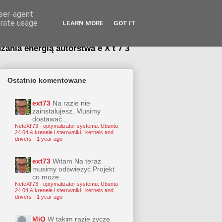
or systemu
user-agent
erate usage
LEARN MORE
GOT IT
ania energią autorstwa e X t 7 3
Ostatnio komentowane
ext73
Na razie nie
zainstalujesz. Musimy
dostawać...
NeteXt'73 - optymalizator systemu: Ubuntu
24.04 & krenele i sterowniki | kernels and
drivers
·
1 year ago
ext73
Witam Na teraz
musimy odświeżyć Projekt
co może...
NeteXt'73 - optymalizator systemu: Ubuntu
24.04 & krenele i sterowniki | kernels and
drivers
·
1 year ago
MiQ
W takim razie życzę