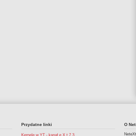
Przydatne linki
O Net
NeteXt
Kernele w YT - kanał e X t 7 3