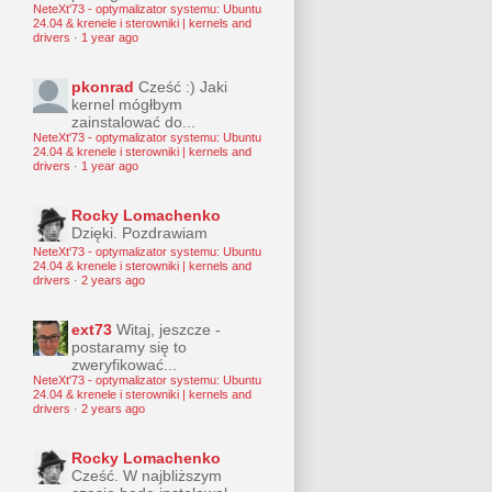
NeteXt'73 - optymalizator systemu: Ubuntu
24.04 & krenele i sterowniki | kernels and
drivers
·
1 year ago
pkonrad
Cześć :) Jaki
kernel mógłbym
zainstalować do...
NeteXt'73 - optymalizator systemu: Ubuntu
24.04 & krenele i sterowniki | kernels and
drivers
·
1 year ago
Rocky Lomachenko
Dzięki. Pozdrawiam
NeteXt'73 - optymalizator systemu: Ubuntu
24.04 & krenele i sterowniki | kernels and
drivers
·
2 years ago
ext73
Witaj, jeszcze -
postaramy się to
zweryfikować...
NeteXt'73 - optymalizator systemu: Ubuntu
24.04 & krenele i sterowniki | kernels and
drivers
·
2 years ago
Rocky Lomachenko
Cześć. W najbliższym