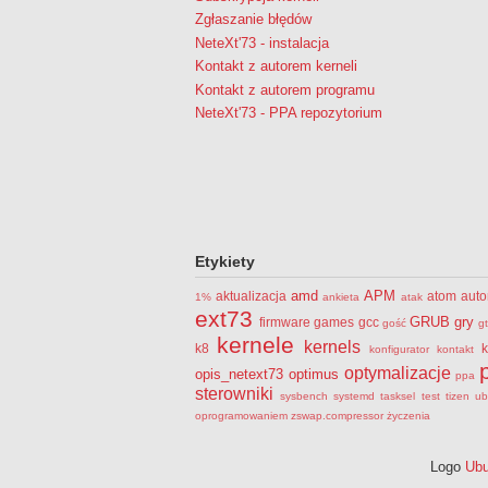
Zgłaszanie błędów
NeteXt'73 - instalacja
Kontakt z autorem kerneli
Kontakt z autorem programu
NeteXt'73 - PPA repozytorium
Etykiety
amd
APM
aktualizacja
atom
auto
1%
ankieta
atak
ext73
GRUB
gry
firmware
games
gcc
gość
g
kernele
kernels
k8
k
konfigurator
kontakt
optymalizacje
opis_netext73
optimus
ppa
sterowniki
sysbench
systemd
tasksel
test
tizen
ub
oprogramowaniem
zswap.compressor
życzenia
Logo
Ubu