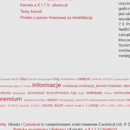
użycie
Kernele e X t 7 3 - ubuntu.pl
grafic
Testy kerneli
jest uł
Prośba o pomoc finansową na rehabilitację
wszelk
7 3. P
NetBit
zarząd
klucza
System
możliw
swoje
catalyst
r
błąd
bug
awaria
BIOS
brazos
brazos-pro
bumblebee
chrome
CS:GO
czyszczenie
informacje
instalacja
instalacja_kerneli
instalator st
tk-warring
https
i7
i7-pro
meltdown
ubuntu
launchpad
linux-firmware
logi
microcod
language
logo
Mesa
premium
radeon
s
problem
prośba
reinstalacja_NeteXt73
repozytorium
restart
Ryzen
ubuntu touch
usługi
untu 14.04.2
ubuntu 14.04.x
unreal engine 4
v27.x
v28.x
v29.x
v4
ntu
, Ubuntu i
Canonical
to zarejestrowane znaki towarowe Canonical Ltd. © 
Polityka prywatności
|
Reklama
| Kontakt:
e X t 7 3
|
NetBit73