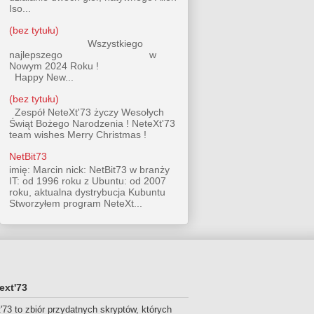
Iso...
(bez tytułu)
Wszystkiego
najlepszego w
Nowym 2024 Roku !
Happy New...
(bez tytułu)
Zespół NeteXt'73 życzy Wesołych
Świąt Bożego Narodzenia ! NeteXt'73
team wishes Merry Christmas !
NetBit73
imię: Marcin nick: NetBit73 w branży
IT: od 1996 roku z Ubuntu: od 2007
roku, aktualna dystrybucja Kubuntu
Stworzyłem program NeteXt...
ext'73
'73 to zbiór przydatnych skryptów, których