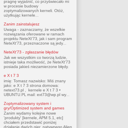
pragnę wyjaśnić, co przyświecało mi
w procesie budowy
zoptymalizowanych kerneli. Otóż,
użytkując kernele...
Zanim zainstalujesz
Uwaga - zaznaczamy, że wszelkie
rozwiązania oferowane w ramach
projektu NeteXt'73, jak i sam program
NeteXt'73, przeznaczone są jedy...
NeteXt'73 - zgłaszanie błędów
Jak we wszystkim co tworzą ludzie,
istnieje taka możliwość, że NeteXt'73
posiada jakieś niezamierzone błędy.
e X t 7 3
imię: Tomasz nazwisko: Miś znany
jako: e X t 7 3 strona domowa:
netext73.pl , kernele e X t 7 3 •
UBUNTU.PL mail: ext73@wp.pl wy...
Zoptymalizowany system i
gry/Optimized system and games
Zanim wydamy kolejne nowe
'produkty' [kernele, APM 5.1, etc]
chciałem przedstawić poniżej
działanie dwóch gier, natywnego Alien