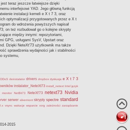
 jest teraz jeszcze łatwiejsze dzięki
znemu interfejsowi YAD. Jego główną funkcją
atwienie instalacji kerneli e X t 7 3, oraz
ich optymalizacji przygotowanych przez e X t
rogram do wdrożenia powyższych napisał
73, on też rozbudował go o kolejne skrypty
zające między innymi: repozytoriami,
mi GPG, usługami SysV, Upstart oraz
d. Dzięki NeteXt'73 użytkownik ma także
ość sprawdzenia wydajności jak i stabilności
go systemu,
e X t 7 3
drivers
DDoS
deinstalator
dropbox
dyskusja
erowników
instalator_NeteXt73
install_netext
Intel
język
netext73
Nvidia
e
NeteXt'73
monitor
NetBit73
standard
spectre
erver
serwer
skrypty
silvermont
0.x
vsync
wakacje
wsparcie
xorg
zależności
zarządzanie
2014-2015