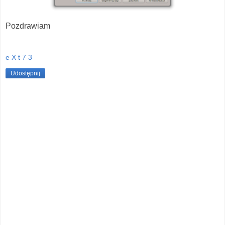
Pozdrawiam
e X t 7 3
Udostępnij