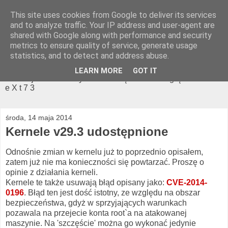
This site uses cookies from Google to deliver its services
NeteXt'73 - optymalizator
and to analyze traffic. Your IP address and user-agent are
shared with Google along with performance and security
systemu
metrics to ensure quality of service, generate usage
statistics, and to detect and address abuse.
Strona domowa programu: NeteXt'73 oraz modyfikacji
LEARN MORE
GOT IT
kerneli jak również systemu zarządzania energią autorstwa
e X t 7 3
środa, 14 maja 2014
Kernele v29.3 udostępnione
Odnośnie zmian w kernelu już to poprzednio opisałem,
zatem już nie ma konieczności się powtarzać. Proszę o
opinie z działania kerneli.
Kernele te także usuwają błąd opisany jako:
CVE-2014-
0196
. Błąd ten jest dość istotny, ze względu na obszar
bezpieczeństwa, gdyż w sprzyjających warunkach
pozawala na przejecie konta root`a na atakowanej
maszynie. Na 'szczęście' można go wykonać jedynie