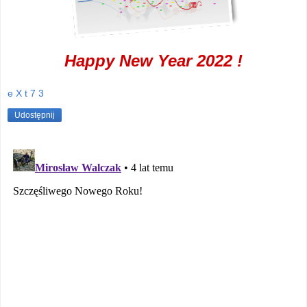
Happy New Year 2022 !
e X t 7 3
Udostępnij