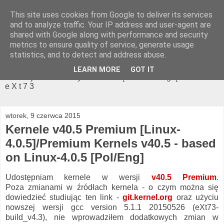
This site uses cookies from Google to deliver its services
NeteXt'73 - optymalizator
and to analyze traffic. Your IP address and user-agent are
shared with Google along with performance and security
systemu
metrics to ensure quality of service, generate usage
statistics, and to detect and address abuse.
Strona domowa programu: NeteXt'73 oraz modyfikacji
LEARN MORE
GOT IT
kerneli jak również systemu zarządzania energią autorstwa
e X t 7 3
wtorek, 9 czerwca 2015
Kernele v40.5 Premium [Linux-
4.0.5]/Premium Kernels v40.5 - based
on Linux-4.0.5 [Pol/Eng]
Udostępniam kernele w wersji
v40.5 Premium
.
Poza zmianami w źródłach kernela - o czym można się
dowiedzieć studiując ten link -
git.kernel.org
oraz użyciu
nowszej wersji gcc version 5.1.1 20150526 (eXt73-
build_v4.3), nie wprowadziłem dodatkowych zmian w