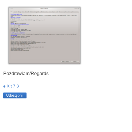
Pozdrawiam/Regards
e X t 7 3
Udostępnij