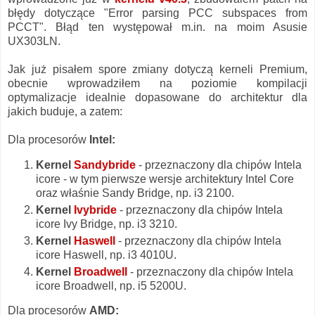
błędy dotyczące "Error parsing PCC subspaces from
PCCT". Błąd ten występował m.in. na moim Asusie
UX303LN.
Jak już pisałem spore zmiany dotyczą kerneli Premium,
obecnie wprowadziłem na poziomie kompilacji
optymalizacje idealnie dopasowane do architektur dla
jakich buduje, a zatem:
Dla procesorów
Intel:
Kernel
Sandybride
- przeznaczony dla chipów Intela
icore - w tym pierwsze wersje architektury Intel Core
oraz właśnie Sandy Bridge, np. i3 2100.
Kernel
Ivybride
- przeznaczony dla chipów Intela
icore Ivy Bridge, np. i3 3210.
Kernel
Haswell
- przeznaczony dla chipów Intela
icore Haswell, np. i3 4010U.
Kernel
Broadwell
- przeznaczony dla chipów Intela
icore Broadwell, np. i5 5200U.
Dla procesorów
AMD: