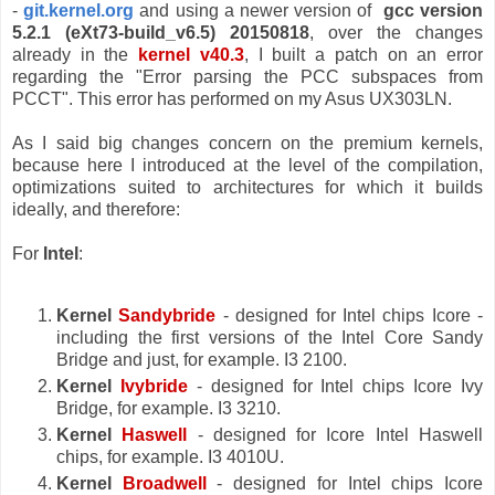
-
git.kernel.org
and using a newer version of
gcc version
5.2.1
(eXt73-build_v6.5)
20150818
, over the changes
already in the
kernel v40.3
, I built a patch on an error
regarding the "Error parsing the PCC subspaces from
PCCT". This error has performed on my Asus UX303LN.
As I said big changes concern on the premium kernels,
because here I introduced at the level of the compilation,
optimizations suited to architectures for which it builds
ideally, and therefore:
For
Intel
:
Kernel
Sandybride
- designed for Intel chips Icore -
including the first versions of the Intel Core Sandy
Bridge and just, for example. I3 2100.
Kernel
Ivybride
- designed for Intel chips Icore Ivy
Bridge, for example. I3 3210.
Kernel
Haswell
- designed for Icore Intel Haswell
chips, for example. I3 4010U.
Kernel
Broadwell
- designed for Intel chips Icore