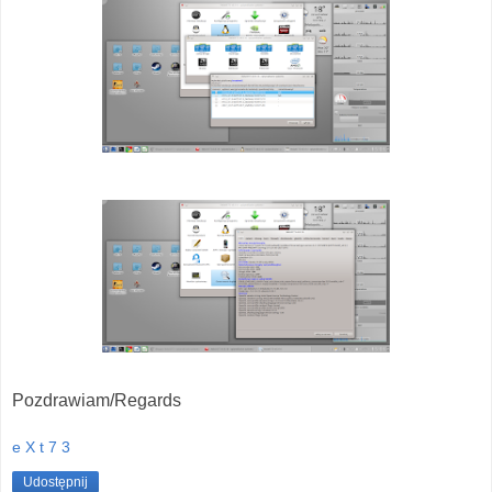
Pozdrawiam/Regards
e X t 7 3
Udostępnij