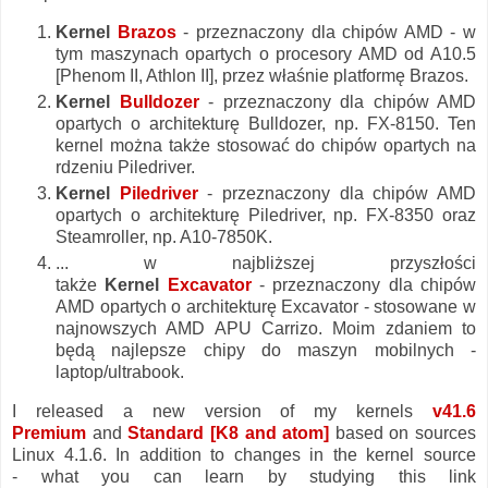
Kernel
Brazos
- przeznaczony dla chipów AMD - w
tym maszynach opartych o procesory AMD od A10.5
[Phenom II, Athlon II], przez właśnie platformę Brazos.
Kernel
B
ulldozer
- przeznaczony dla chipów AMD
opartych o architekturę Bulldozer, np. FX-8150. Ten
kernel można także stosować do chipów opartych na
rdzeniu Piledriver.
Kernel
Piledriver
- przeznaczony dla chipów AMD
opartych o architekturę Piledriver, np. FX-8350 oraz
Steamroller, np. A10-7850K.
... w najbliższej przyszłości
także
Kernel
Excavator
- przeznaczony dla chipów
AMD opartych o architekturę Excavator - stosowane w
najnowszych AMD APU Carrizo. Moim zdaniem to
będą najlepsze chipy do maszyn mobilnych -
laptop/ultrabook.
I released a new version of my kernels
v41.6
Premium
and
Standard
[K8 and atom]
based on sources
Linux 4.1.6. In addition to changes in the kernel source
- what you can learn by studying this link