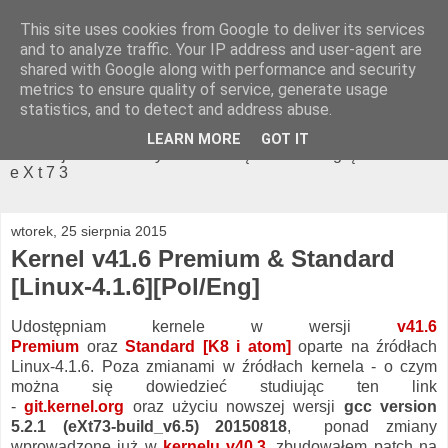
This site uses cookies from Google to deliver its services
NeteXt'73 - optymalizator
and to analyze traffic. Your IP address and user-agent are
shared with Google along with performance and security
systemu
metrics to ensure quality of service, generate usage
statistics, and to detect and address abuse.
Strona domowa programu: NeteXt'73 oraz modyfikacji
LEARN MORE
GOT IT
kerneli jak również systemu zarządzania energią autorstwa
e X t 7 3
wtorek, 25 sierpnia 2015
Kernel v41.6 Premium & Standard
[Linux-4.1.6][Pol/Eng]
Udostępniam kernele w wersji
v41.6
Premium
oraz
Standard [K8 i atom]
oparte na źródłach
Linux-4.1.6. Poza zmianami w źródłach kernela - o czym
można się dowiedzieć studiując ten link
-
git.kernel.org
oraz użyciu nowszej wersji
gcc version
5.2.1
(eXt73-build_v6.5)
20150818
, ponad zmiany
wprowadzone już w
kernelu
v40.
3
, zbudowałem patch na